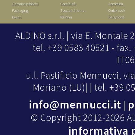
Gamma prodotti
Specialità
Aproteica
Packaging
Specialità forno
Quick cook
Eventi
Pastina
Baby food
ALDINO s.r.l. | via E. Montale
tel. +39 0583 40521 - fax.
IT0
u.l. Pastificio Mennucci, vi
Moriano (LU)| | tel. +39 
info@mennucci.it
p
|
© Copyright 2012-2026 ALDI
informativa 