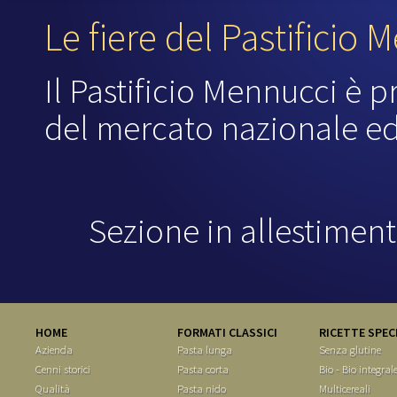
Le fiere del Pastificio 
Il Pastificio Mennucci è p
del mercato nazionale ed
Sezione in allestiment
HOME
FORMATI CLASSICI
RICETTE SPEC
Azienda
Pasta lunga
Senza glutine
Cenni storici
Pasta corta
Bio - Bio integral
Qualità
Pasta nido
Multicereali